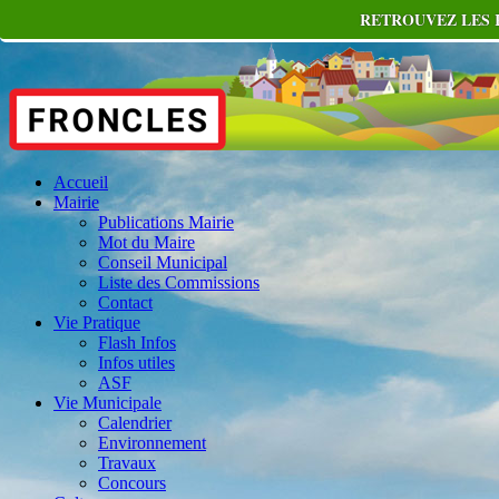
RETROUVEZ LES 
Accueil
Mairie
Publications Mairie
Mot du Maire
Conseil Municipal
Liste des Commissions
Contact
Vie Pratique
Flash Infos
Infos utiles
ASF
Vie Municipale
Calendrier
Environnement
Travaux
Concours