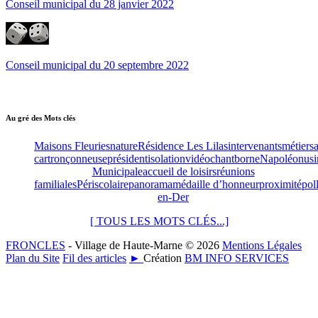
Conseil municipal du 28 janvier 2022
Conseil municipal du 20 septembre 2022
Au gré des Mots clés
Maisons Fleuries
nature
Résidence Les Lilas
intervenants
métiers
car
tronçonneuse
président
isolation
vidéo
chant
borne
Napoléon
usi
Municipale
accueil de loisirs
réunions
familiales
Périscolaire
panorama
médaille d’honneur
proximité
pol
en-Der
[ TOUS LES MOTS CLÉS...]
FRONCLES
- Village de Haute-Marne © 2026
Mentions Légales
Plan du Site
Fil des articles
►
Création
BM INFO SERVICES