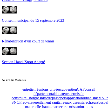
Conseil municipal du 15 septembre 2023
Réhabilitation d’un court de tennis
Section Handi’Sport Adapté
Au gré des Mots clés
entretien
réunions privées
subvention
CAF
conseil
départemental
donateurs
permis de
construire
Choignes
histoire
passeport
application
urbanisme
VNF
SNCF
recyclage
règlement sanitaire
eaux usées
gare
chœurs
bus
pa
maternelles
haute-marne
carte grise
animations