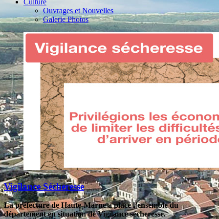
Culture
Ouvrages et Nouvelles
Galerie Photos
Vigilance Sécheresse
La préfecture de Haute-Marne a placé l’ensemble du
département en situation de Vigilance sécheresse.