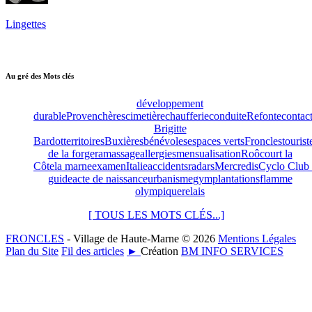
Lingettes
Au gré des Mots clés
développement
durable
Provenchères
cimetière
chaufferie
conduite
Refonte
contac
Brigitte
Bardot
territoires
Buxières
bénévoles
espaces verts
Froncles
tourist
de la forge
ramassage
allergies
mensualisation
Roôcourt la
Côte
la marne
examen
Italie
accidents
radars
Mercredis
Cyclo Club 
guide
acte de naissance
urbanisme
gym
plantations
flamme
olympique
relais
[ TOUS LES MOTS CLÉS...]
FRONCLES
- Village de Haute-Marne © 2026
Mentions Légales
Plan du Site
Fil des articles
►
Création
BM INFO SERVICES