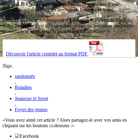
Claude LIVENAIS a été distingué jeudi 21 mars, lors d’une
cérémonie organisée par les services de Jeunesse et Sport.
Membre du Foyer des Jeunes et d’Education Populaire de Froncles
et des Environs, il est surtout connu en tant qu’animateur randonnée
promenade et santé, pour la section des Baladins...
Découvrir l'article complet au format PDF
Tags
randonnée
,
Baladins
,
Jeunesse et Sport
,
Foyer des jeunes
Vous avez aimé cet article ? Alors partagez-le avec vos amis en
cliquant sur les boutons ci-dessous :