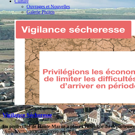
Culture
Ouvrages et Nouvelles
Galerie Photos
Vigilance Sécheresse
La préfecture de Haute-Marne a placé l’ensemble du département 
(Arrêté N°52-2026-06-00099 du 16 juin 2026)