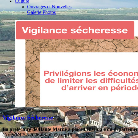
Culture
Ouvrages et Nouvelles
Galerie Photos
Vigilance Sécheresse
La préfecture de Haute-Marne a placé l’ensemble du département 
(Arrêté N°52-2026-06-00099 du 16 juin 2026)