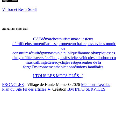
Varbor et Beau-Soleil
Au gré des Mots clés
CAT
démarches
touristes
masques
feux
d’artifice
instrument
Paroisse
promeneur
chats
repas
services muni
de
construire
sécurité
gymnase
voie publique
flamme olympique
sacs
citoyen
flûte traversière
Choignes
festivités
véhicules
billodrome
co
musical
Lingettes
recyclage
vestiges
sentier de la
forge
Environnement
habitation
réunions familiales
[ TOUS LES MOTS CLÉS...]
FRONCLES
- Village de Haute-Marne © 2026
Mentions Légales
Plan du Site
Fil des articles
►
Création
BM INFO SERVICES