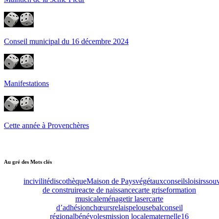
Conseil municipal du 16 décembre 2024
Manifestations
Cette année à Provenchères
Au gré des Mots clés
incivilité
discothèque
Maison de Pays
végétaux
conseils
loisirs
souv
de construire
acte de naissance
carte grise
formation
musicale
ménage
tir laser
carte
d’adhésion
chœurs
relais
pelouse
bal
conseil
régional
bénévoles
mission locale
maternelle
16