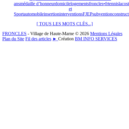
ans
médaille d’honneur
domicile
logements
froncles•fr
tennis
lacos
et
Sport
automobile
insertion
interventions
FJEP
subvention
construct
[ TOUS LES MOTS CLÉS...]
FRONCLES
- Village de Haute-Marne © 2026
Mentions Légales
Plan du Site
Fil des articles
►
Création
BM INFO SERVICES