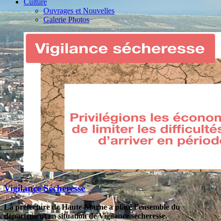
Culture
Ouvrages et Nouvelles
Galerie Photos
Vigilance Sécheresse
La préfecture de Haute-Marne a placé l’ensemble du
département en situation de Vigilance sécheresse.