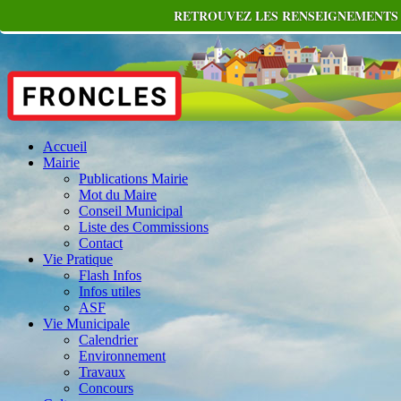
RETROUVEZ LES RENSEIGNEMENTS U
Accueil
Mairie
Publications Mairie
Mot du Maire
Conseil Municipal
Liste des Commissions
Contact
Vie Pratique
Flash Infos
Infos utiles
ASF
Vie Municipale
Calendrier
Environnement
Travaux
Concours