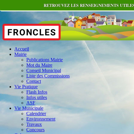
RETROUVEZ LES RENSEIGNEMENTS UTILES
Accueil
Mairie
Publications Mairie
Mot du Maire
Conseil Municipal
Liste des Commissions
Contact
Vie Pratique
Flash Infos
Infos utiles
ASF
Vie Municipale
Calendrier
Environnement
Travaux
Concours