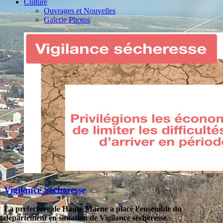
Culture
Ouvrages et Nouvelles
Galerie Photos
Vigilance Sécheresse
La préfecture de Haute-Marne a placé l’ensemble du
département en situation de Vigilance sécheresse.