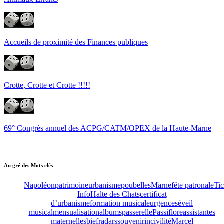
Accueils de proximité des Finances publiques
Crotte, Crotte et Crotte !!!!!
69° Congrès annuel des ACPG/CATM/OPEX de la Haute-Marne
Au gré des Mots clés
Napoléon
patrimoine
urbanisme
poubelles
Marne
fête patronale
Tic
Info
Halte des Chats
certificat
d’urbanisme
formation musicale
urgences
éveil
musical
mensualisation
albums
passerelle
Passiflore
assistantes
maternelles
bief
radars
souvenir
incivilité
Marcel