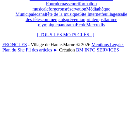
Fournier
passeport
formation
musicale
forgerons
réservation
Médiathèque
Municipale
canal
fête de la musique
Site Internet
feuillages
salle
des fêtes
commerçants
prévention
printemps
flamme
olympique
panorama
Ecole
Mercredis
[ TOUS LES MOTS CLÉS...]
FRONCLES
- Village de Haute-Marne © 2026
Mentions Légales
Plan du Site
Fil des articles
►
Création
BM INFO SERVICES