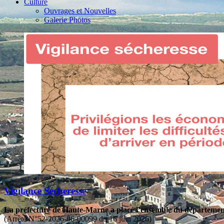
Culture
Ouvrages et Nouvelles
Galerie Photos
Vigilance Sécheresse
La préfecture de Haute-Marne a placé l’ensemble du département 
(Arrêté N°52-2026-06-00099 du 16 juin 2026)