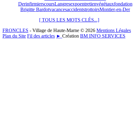
Der
infirmiers
cours
Langres
expo
entretien
végétaux
fondation
Brigitte Bardot
vacances
accidents
trottoirs
Montier-en-Der
[ TOUS LES MOTS CLÉS...]
FRONCLES
- Village de Haute-Marne © 2026
Mentions Légales
Plan du Site
Fil des articles
►
Création
BM INFO SERVICES