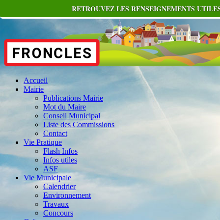
RETROUVEZ LES RENSEIGNEMENTS UTILES
Accueil
Mairie
Publications Mairie
Mot du Maire
Conseil Municipal
Liste des Commissions
Contact
Vie Pratique
Flash Infos
Infos utiles
ASF
Vie Municipale
Calendrier
Environnement
Travaux
Concours