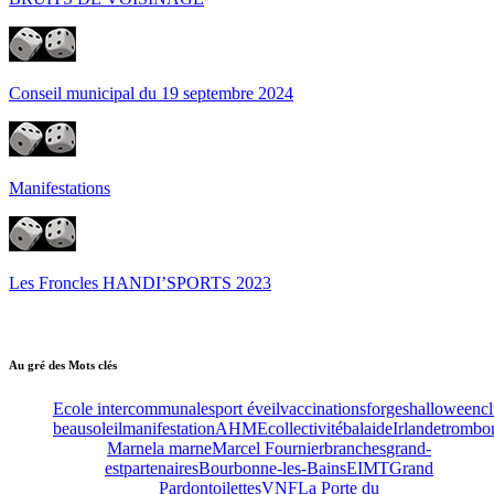
Conseil municipal du 19 septembre 2024
Manifestations
Les Froncles HANDI’SPORTS 2023
Au gré des Mots clés
Ecole intercommunale
sport éveil
vaccinations
forges
halloween
c
beausoleil
manifestation
AHME
collectivité
bal
aide
Irlande
trombo
Marne
la marne
Marcel Fournier
branches
grand-
est
partenaires
Bourbonne-les-Bains
EIMT
Grand
Pardon
toilettes
VNF
La Porte du