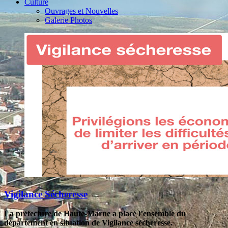
Culture
Ouvrages et Nouvelles
Galerie Photos
Vigilance Sécheresse
La préfecture de Haute-Marne a placé l’ensemble du
département en situation de Vigilance sécheresse.