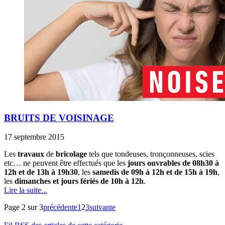
BRUITS DE VOISINAGE
17 septembre 2015
Les
travaux
de
bricolage
tels que tondeuses, tronçonneuses, scies
etc… ne peuvent être effectués que les
jours ouvrables de 08h30 à
12h et de 13h à 19h30
, les
samedis de 09h à 12h et de 15h à 19h
,
les
dimanches et jours fériés de 10h à 12h
.
Lire la suite...
Page 2 sur 3
précédente
1
2
3
suivante