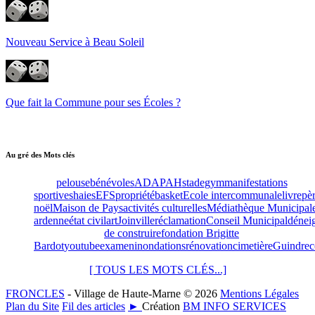
Nouveau Service à Beau Soleil
Que fait la Commune pour ses Écoles ?
Au gré des Mots clés
pelouse
bénévoles
ADAPAH
stade
gym
manifestations
sportives
haies
EFS
propriété
basket
Ecole intercommunale
livre
pè
noël
Maison de Pays
activités culturelles
Médiathèque Municipal
ardenne
état civil
art
Joinville
réclamation
Conseil Municipal
dénei
de construire
fondation Brigitte
Bardot
youtube
examen
inondations
rénovation
cimetière
Guindrec
[ TOUS LES MOTS CLÉS...]
FRONCLES
- Village de Haute-Marne © 2026
Mentions Légales
Plan du Site
Fil des articles
►
Création
BM INFO SERVICES