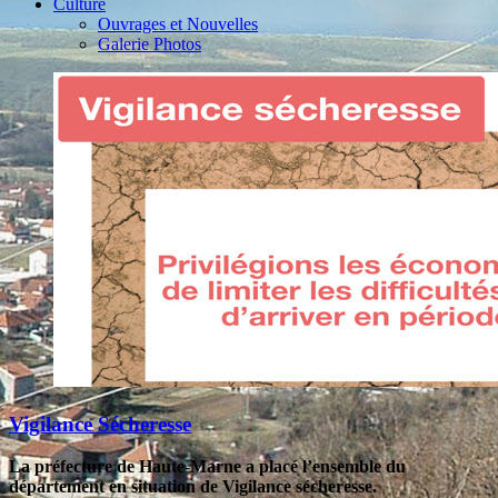
Culture
Ouvrages et Nouvelles
Galerie Photos
Vigilance Sécheresse
La préfecture de Haute-Marne a placé l’ensemble du
département en situation de Vigilance sécheresse.