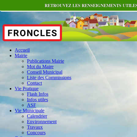
RETROUVEZ LES RENSEIGNEMENTS UTILES
Accueil
Mairie
Publications Mairie
Mot du Maire
Conseil Municipal
Liste des Commissions
Contact
Vie Pratique
Flash Infos
Infos utiles
ASF
Vie Municipale
Calendrier
Environnement
Travaux
Concours