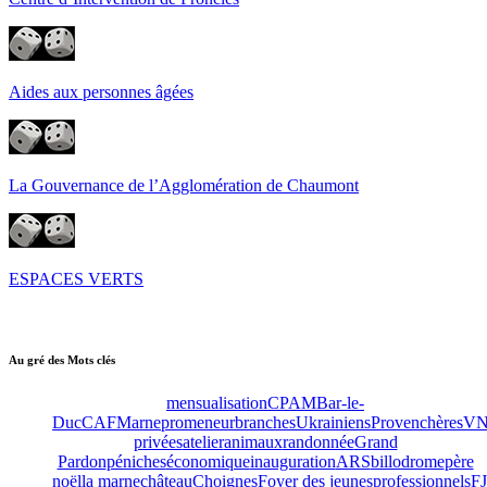
Aides aux personnes âgées
La Gouvernance de l’Agglomération de Chaumont
ESPACES VERTS
Au gré des Mots clés
mensualisation
CPAM
Bar-le-
Duc
CAF
Marne
promeneur
branches
Ukrainiens
Provenchères
VN
privées
atelier
animaux
randonnée
Grand
Pardon
péniches
économique
inauguration
ARS
billodrome
père
noël
la marne
château
Choignes
Foyer des jeunes
professionnels
F