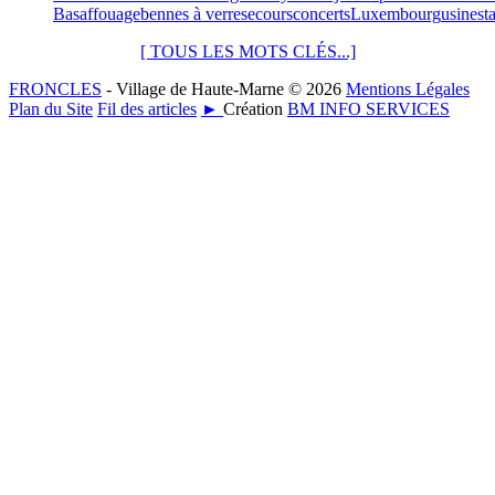
Bas
affouage
bennes à verre
secours
concerts
Luxembourg
usine
st
[ TOUS LES MOTS CLÉS...]
FRONCLES
- Village de Haute-Marne © 2026
Mentions Légales
Plan du Site
Fil des articles
►
Création
BM INFO SERVICES