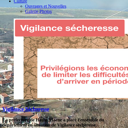
Culture
Ouvrages et Nouvelles
Galerie Photos
Vigilance Sécheresse
La préfecture de Haute-Marne a placé l’ensemble du
département en situation de Vigilance sécheresse.