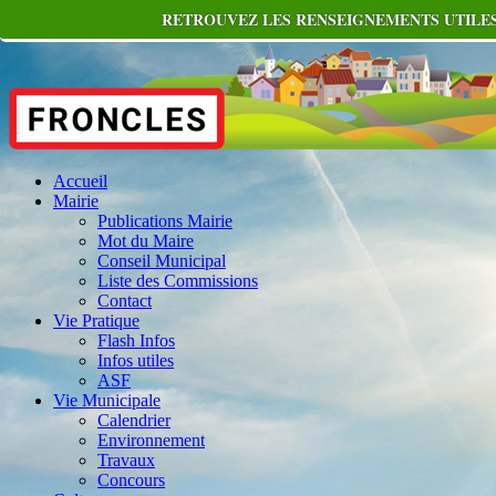
RETROUVEZ LES RENSEIGNEMENTS UTILES
Accueil
Mairie
Publications Mairie
Mot du Maire
Conseil Municipal
Liste des Commissions
Contact
Vie Pratique
Flash Infos
Infos utiles
ASF
Vie Municipale
Calendrier
Environnement
Travaux
Concours