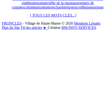
est
détente
pompiers
fête de la musique
registres de
comptes
columbarium
batterie
chats
bief
urgences
Marpa
tourisme
[ TOUS LES MOTS CLÉS...]
FRONCLES
- Village de Haute-Marne © 2026
Mentions Légales
Plan du Site
Fil des articles
►
Création
BM INFO SERVICES