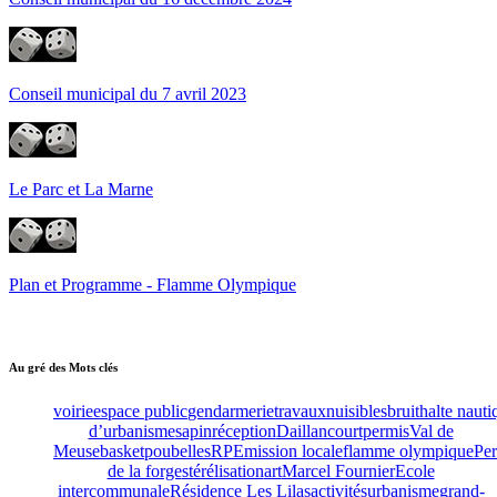
Conseil municipal du 7 avril 2023
Le Parc et La Marne
Plan et Programme - Flamme Olympique
Au gré des Mots clés
voirie
espace public
gendarmerie
travaux
nuisibles
bruit
halte nauti
d’urbanisme
sapin
réception
Daillancourt
permis
Val de
Meuse
basket
poubelles
RPE
mission locale
flamme olympique
Pe
de la forge
stérélisation
art
Marcel Fournier
Ecole
intercommunale
Résidence Les Lilas
activités
urbanisme
grand-