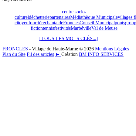
centre socio-
culturel
déchetterie
partenaires
Médiathèque Municipale
villages f
citoyen
fourrière
chant
aide
Froncles
Conseil Municipal
ponts
group
fiction
tennis
festivités
Marbéville
Val de Meuse
[ TOUS LES MOTS CLÉS...]
FRONCLES
- Village de Haute-Marne © 2026
Mentions Légales
Plan du Site
Fil des articles
►
Création
BM INFO SERVICES