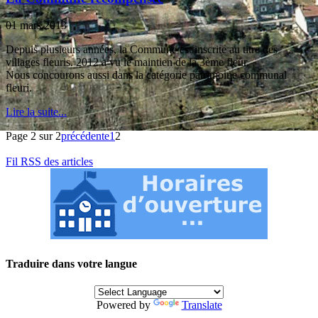
01 mars 2013
Depuis plusieurs années, la Commune est inscrite au titre des
villages fleuris. 2012 a vu le maintien de la 3ème fleur.
Nous concourons aussi dans la catégorie patrimoine communal
fleuri.
Lire la suite...
Page 2 sur 2
précédente
1
2
Fil RSS des articles
Traduire dans votre langue
Powered by
Translate