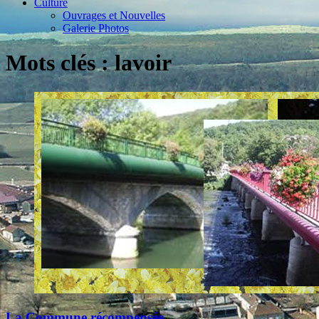
Culture
Ouvrages et Nouvelles
Galerie Photos
Mots clés : lavoir
La Commune récompensée