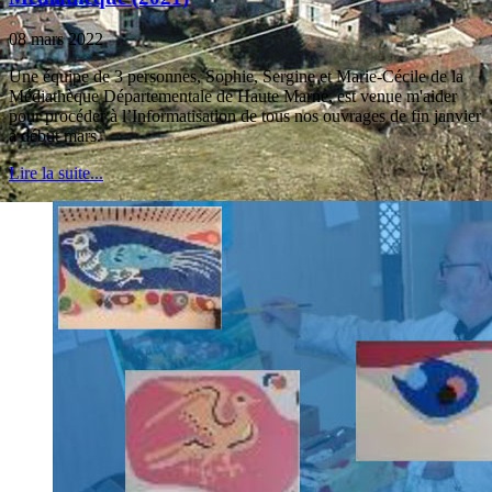
08 mars 2022
Une équipe de 3 personnes, Sophie, Sergine et Marie-Cécile de la
Médiathèque Départementale de Haute Marne, est venue m'aider
pour procéder à l’Informatisation de tous nos ouvrages de fin janvier
à début mars.
Lire la suite...