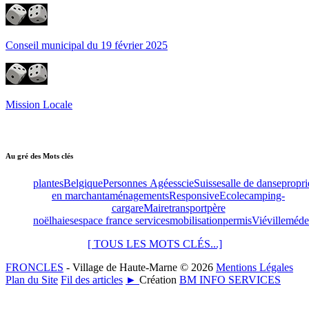
Conseil municipal du 19 février 2025
Mission Locale
Au gré des Mots clés
plantes
Belgique
Personnes Agées
scie
Suisse
salle de danse
propri
en marchant
aménagements
Responsive
Ecole
camping-
car
gare
Maire
transport
père
noël
haies
espace france services
mobilisation
permis
Viéville
méde
[ TOUS LES MOTS CLÉS...]
FRONCLES
- Village de Haute-Marne © 2026
Mentions Légales
Plan du Site
Fil des articles
►
Création
BM INFO SERVICES