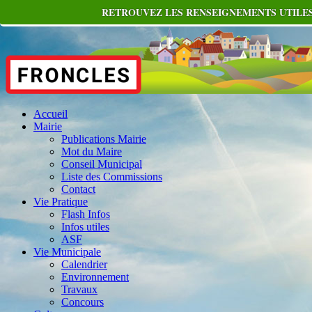
RETROUVEZ LES RENSEIGNEMENTS UTILES
Accueil
Mairie
Publications Mairie
Mot du Maire
Conseil Municipal
Liste des Commissions
Contact
Vie Pratique
Flash Infos
Infos utiles
ASF
Vie Municipale
Calendrier
Environnement
Travaux
Concours