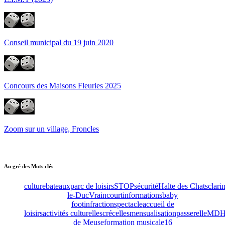
Conseil municipal du 19 juin 2020
Concours des Maisons Fleuries 2025
Zoom sur un village, Froncles
Au gré des Mots clés
culture
bateaux
parc de loisirs
STOP
sécurité
Halte des Chats
clari
le-Duc
Vraincourt
informations
baby
foot
infraction
spectacle
accueil de
loisirs
activités culturelles
crécelles
mensualisation
passerelle
MD
de Meuse
formation musicale
16