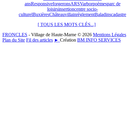
ans
Responsive
forgerons
ARS
Varbor
poèmes
parc de
loisirs
insertion
centre socio-
culturel
Buxières
Châteauvillain
règlement
Baladins
cadastre
[ TOUS LES MOTS CLÉS...]
FRONCLES
- Village de Haute-Marne © 2026
Mentions Légales
Plan du Site
Fil des articles
►
Création
BM INFO SERVICES