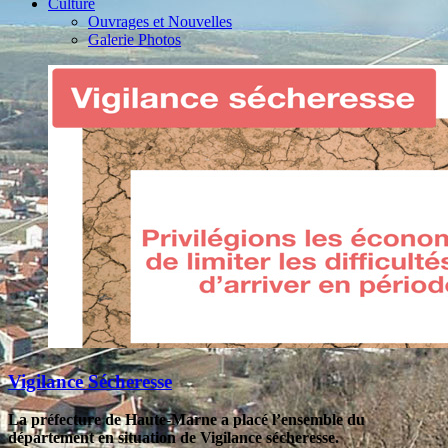
Culture
Ouvrages et Nouvelles
Galerie Photos
Vigilance Sécheresse
La préfecture de Haute-Marne a placé l’ensemble du
département en situation de Vigilance sécheresse.