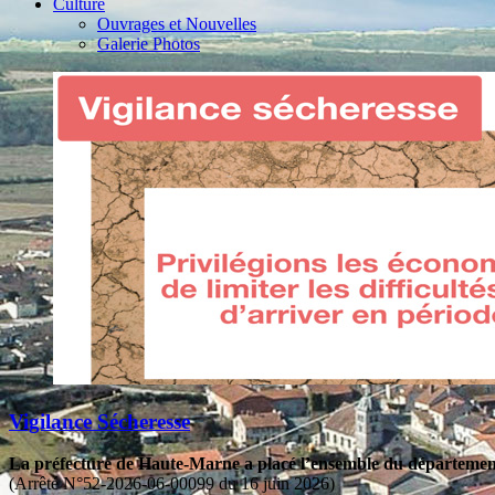
Culture
Ouvrages et Nouvelles
Galerie Photos
Vigilance Sécheresse
La préfecture de Haute-Marne a placé l’ensemble du département 
(Arrêté N°52-2026-06-00099 du 16 juin 2026)