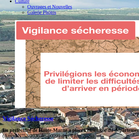
Culture
Ouvrages et Nouvelles
Galerie Photos
Vigilance Sécheresse
La préfecture de Haute-Marne a placé l’ensemble du département 
(Arrêté N°52-2026-06-00099 du 16 juin 2026)