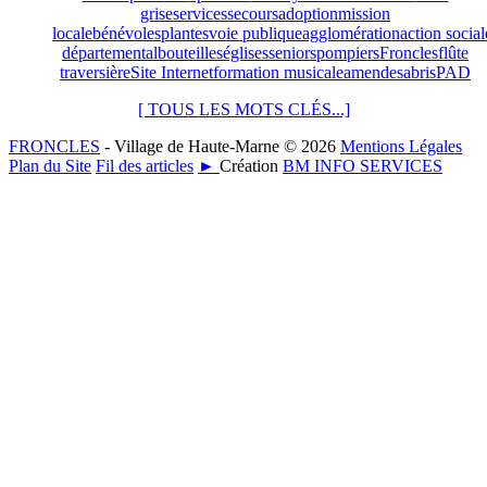
grise
services
secours
adoption
mission
locale
bénévoles
plantes
voie publique
agglomération
action social
départemental
bouteilles
églises
seniors
pompiers
Froncles
flûte
traversière
Site Internet
formation musicale
amendes
abris
PAD
[ TOUS LES MOTS CLÉS...]
FRONCLES
- Village de Haute-Marne © 2026
Mentions Légales
Plan du Site
Fil des articles
►
Création
BM INFO SERVICES