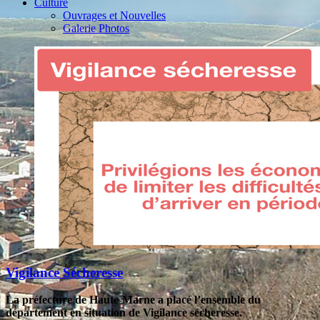
Culture
Ouvrages et Nouvelles
Galerie Photos
Vigilance Sécheresse
La préfecture de Haute-Marne a placé l’ensemble du
département en situation de Vigilance sécheresse.