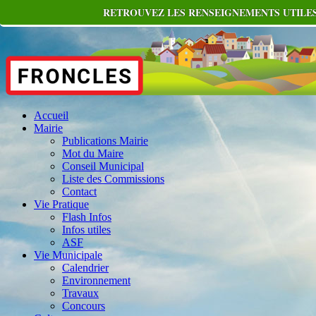
RETROUVEZ LES RENSEIGNEMENTS UTILES
Accueil
Mairie
Publications Mairie
Mot du Maire
Conseil Municipal
Liste des Commissions
Contact
Vie Pratique
Flash Infos
Infos utiles
ASF
Vie Municipale
Calendrier
Environnement
Travaux
Concours