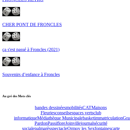
CHER PONT DE FRONCLES
ça s'est passé à Froncles (2021)
Souvenirs d’enfance à Froncles
Au gré des Mots clés
bandes dessinées
mobilités
CAT
Maisons
Fleuries
conseils
espaces verts
club
informatique
Médiathèque Municipale
basket
immatriculation
Gra
Pardon
Passiflore
Joinville
journal
sécurité
sociale
palmarès
spectacle
Ormoy les Sexfontaines
carte