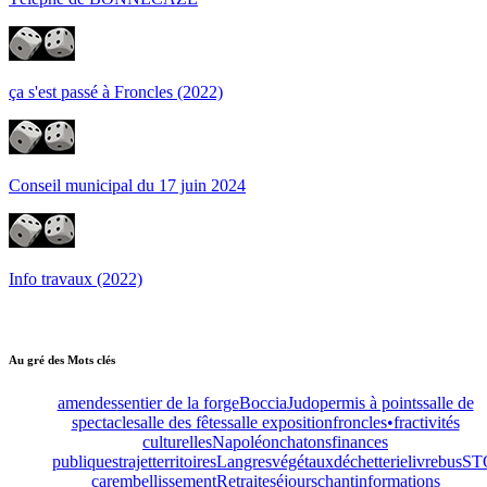
ça s'est passé à Froncles (2022)
Conseil municipal du 17 juin 2024
Info travaux (2022)
Au gré des Mots clés
amendes
sentier de la forge
Boccia
Judo
permis à points
salle de
spectacle
salle des fêtes
salle exposition
froncles•fr
activités
culturelles
Napoléon
chatons
finances
publiques
trajet
territoires
Langres
végétaux
déchetterie
livre
bus
ST
car
embellissement
Retraite
séjours
chant
informations