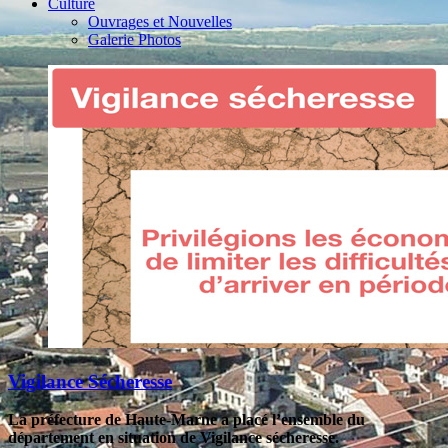
Culture
Ouvrages et Nouvelles
Galerie Photos
Vigilance Sécheresse
La préfecture de Haute-Marne a placé l’ensemble du
département en situation de Vigilance sécheresse.