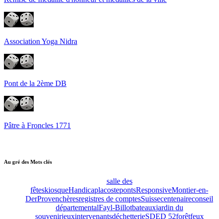
Association Yoga Nidra
Pont de la 2ème DB
Pâtre à Froncles 1771
Au gré des Mots clés
salle des
fêtes
kiosque
Handicap
lacoste
ponts
Responsive
Montier-en-
Der
Provenchères
registres de comptes
Suisse
centenaire
conseil
départemental
Fayl-Billot
bateaux
jardin du
souvenir
jeux
intervenants
déchetterie
SDED 52
forêt
feux