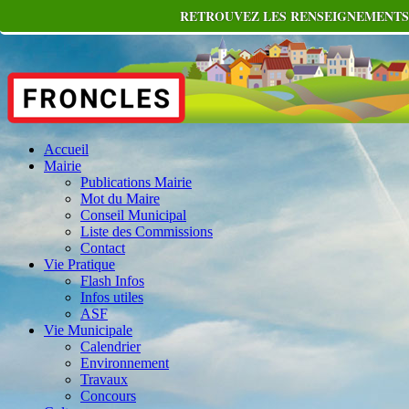
RETROUVEZ LES RENSEIGNEMENTS 
Accueil
Mairie
Publications Mairie
Mot du Maire
Conseil Municipal
Liste des Commissions
Contact
Vie Pratique
Flash Infos
Infos utiles
ASF
Vie Municipale
Calendrier
Environnement
Travaux
Concours