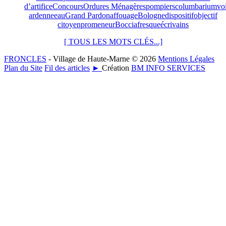
d’artifice
Concours
Ordures Ménagères
pompiers
columbarium
vo
ardenne
eau
Grand Pardon
affouage
Bologne
dispositif
objectif
citoyen
promeneur
Boccia
fresque
écrivains
[ TOUS LES MOTS CLÉS...]
FRONCLES
- Village de Haute-Marne © 2026
Mentions Légales
Plan du Site
Fil des articles
►
Création
BM INFO SERVICES