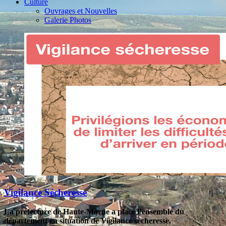
Culture
Ouvrages et Nouvelles
Galerie Photos
Vigilance Sécheresse
La préfecture de Haute-Marne a placé l’ensemble du
département en situation de Vigilance sécheresse.