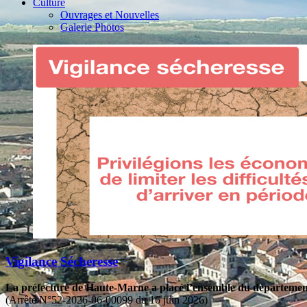
Culture
Ouvrages et Nouvelles
Galerie Photos
Vigilance Sécheresse
La préfecture de Haute-Marne a placé l’ensemble du département 
(Arrêté N°52-2026-06-00099 du 16 juin 2026)